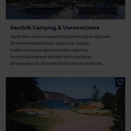
Sandvik Camping & Vierassatama
(opens
in
Sandvikin vierasvenesatama ja leirintäalue sijaitsee
a
Ahvenanmaalla Kökarin saaressa. Saaren
kaakkoisosassa sijaitseva alue rajoittuu
new
luonnonkauniiseen lahteen lauttasataman
tab)
läheisyydessä. Alueelta löytyy elintarvikekioski…