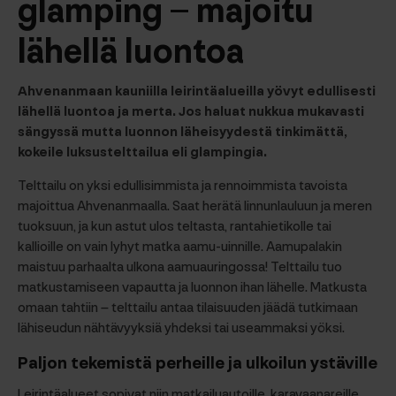
glamping – majoitu
lähellä luontoa
Ahvenanmaan kauniilla leirintäalueilla yövyt edullisesti
lähellä luontoa ja merta. Jos haluat nukkua mukavasti
sängyssä mutta luonnon läheisyydestä tinkimättä,
kokeile
luksustelttailua eli glampingia
.
Telttailu on yksi edullisimmista ja rennoimmista tavoista
majoittua Ahvenanmaalla. Saat herätä linnunlauluun ja meren
tuoksuun, ja kun astut ulos teltasta, rantahietikolle tai
kallioille on vain lyhyt matka aamu-uinnille. Aamupalakin
maistuu parhaalta ulkona aamuauringossa! Telttailu tuo
matkustamiseen vapautta ja luonnon ihan lähelle. Matkusta
omaan tahtiin – telttailu antaa tilaisuuden jäädä tutkimaan
lähiseudun nähtävyyksiä yhdeksi tai useammaksi yöksi.
Paljon tekemistä
perheille ja ulkoilun ystäville
Leirintäalueet sopivat niin matkailuautoille, karavaanareille