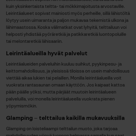
kuin yksinkertaista teltta- tai mökkimajoitusta arvostaville.
Leirintäalueet sopivat mainiosti myös perheille, sillä lähistöltä
löytyy usein uimaranta ja paljon mukavaa tekemistä ulkona ja
lähimaastossa. Koska välimatkat ovat lyhyitä, telttailuun voi
helposti yhdistää pyöräretkiä ja patikkaretkiä luontopoluille
tai melontaretkiä lähisaariin.
Leirintäalueilla hyvät palvelut
Leirintäalueiden palveluihin kuuluu suihkut, pyykinpesu- ja
keittomahdollisuus, ja yleisissä tiloissa on usein mahdollisuus
viettää aikaa lukien tai pelaillen. Monilla leirintäalueilla voit
vuokrata rantasaunan omaan käyttöön. Jos kaipaat kattoa
pään päälle yöksi, mutta pärjäät muutoin leirintäalueen
palveluilla, voi monella leirintäalueella vuokrata pienen
yöpymismökin.
Glamping –
telttailua kaikilla mukavuuksilla
Glamping on loisteliaampi telttailun muoto, joka tarjoaa
mahdollisuuden yöpyä luonnon helmassa samalla kun saat