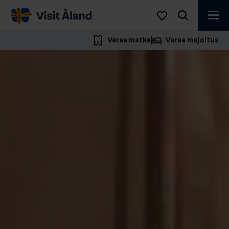
Visit
Åland
Varaa matka
Varaa majoitus