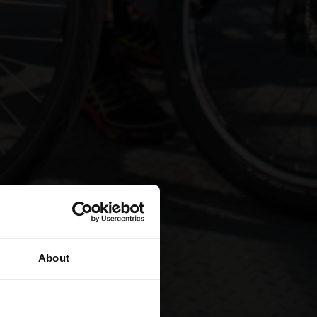
ta
About