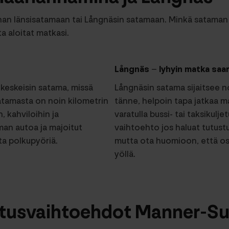
n länsisatamaan tai Långnäsin satamaan. Minkä sataman va
a aloitat matkasi.
Långnäs – lyhyin matka saa
eskeisin satama, missä
Långnäsin satama sijaitsee n
atamasta on noin kilometrin
tänne, helpoin tapa jatkaa ma
, kahviloihin ja
varatulla bussi- tai taksikul
lman autoa ja majoitut
vaihtoehto jos haluat tutustu
a polkupyöriä.
mutta ota huomioon, että osa
yöllä.
tusvaihtoehdot Manner-S