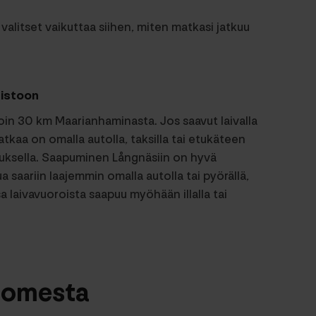
litset vaikuttaa siihen, miten matkasi jatkuu
ristoon
oin 30 km Maarianhaminasta. Jos saavut laivalla
tkaa on omalla autolla, taksilla tai etukäteen
jetuksella. Saapuminen Långnäsiin on hyvä
a saariin laajemmin omalla autolla tai pyörällä,
 laivavuoroista saapuu myöhään illalla tai
uomesta