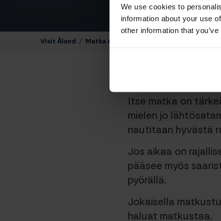
We use cookies to personalis
information about your use of
other information that you’ve
Visit Åland
/
Matka Ahvenanmaalle
/
Suunnittele mat
Itse matka on tärk
mielen jo lähtösatam
nautitaan hyvästä ru
Jos aikaa on rajalli
pääsee myös saaristo
pyörällä.
Jokaisella matkustus
haluat matkustaa.