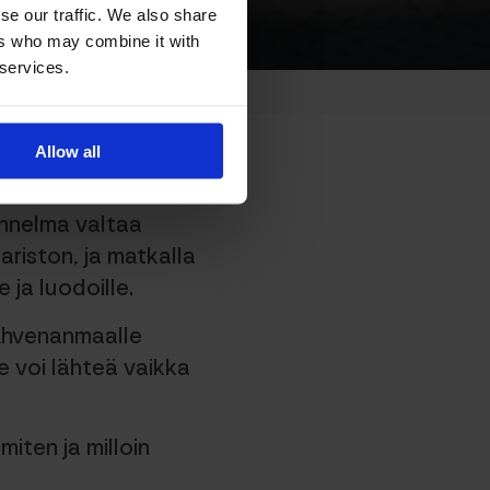
se our traffic. We also share
ers who may combine it with
 services.
Allow all
nnelma valtaa
ariston, ja matkalla
 ja luodoille.
 Ahvenanmaalle
e voi lähteä vaikka
iten ja milloin