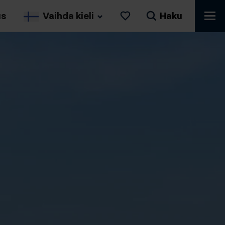
us
Vaihda kieli
Haku
Tykkäykset