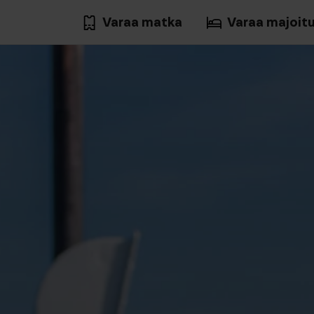
Varaa matka
Varaa majoit