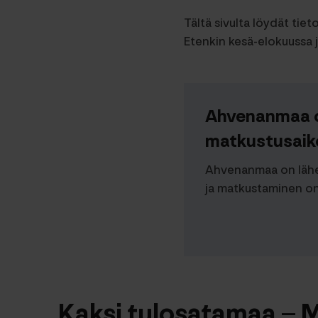
Tältä sivulta löydät tiet
Etenkin kesä-elokuussa j
Ahvenanmaa on
matkustusaik
Ahvenanmaa on lähe
ja matkustaminen on
Kaksi tulosatamaa – 