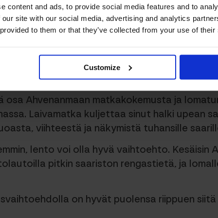
e content and ads, to provide social media features and to analy
 our site with our social media, advertising and analytics partn
 provided to them or that they’ve collected from your use of their
ka
Customize
eä osa Ahvenanmaan matkakokemusta ja lomatu
assa. Laivamatka kuljettaa sinut halki upean sa
oasta, viihteestä ja näkymistä tuhansille saarille
semmin, lento voi olla hyvä vaihtoehto. Kesäisin
lautoilla pitkin saariston rengastietä, ja lomall
vaihtoehdolla on hyvät puolensa riippuen siitä m