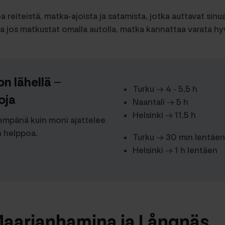
oa reiteistä, matka-ajoista ja satamista, jotka auttavat sin
a jos matkustat omalla autolla, matka kannattaa varata hyv
 lähellä –
Turku → 4 - 5,5 h
oja
Naantali → 5 h
Helsinki → 11,5 h
mpänä kuin moni ajattelee
 helppoa.
Turku → 30 min lentäen
Helsinki → 1 h lentäen
Maarianhamina ja Långnäs