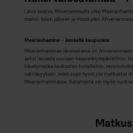
Laiva saapuu Ahvenanmaalla joko Maarianhamina
maihin tulon jälkeen ja missä päin Ahvenanmaat
Maarianhamina – keskellä kaupunkia
Maarianhaminan länsisatama on Ahvenanmaan k
astut laivasta suoraan kaupunkiympäristöön. S
kävelymatka keskustan hotelleihin, ravintoloihin
nähtävyyksiin, mikä sopii hyvin jos matkustat i
Maarianhaminassa. Satamasta voi myös vuokrat
Matkus