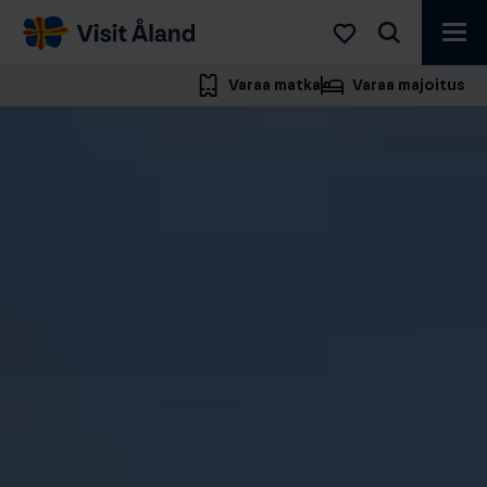
Visit
Åland
Varaa matka
Varaa majoitus