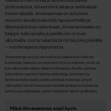
Raikasta meri-ilmaa ja aurinkoisia päiviä,
yhdessäoloa, kiireetöntä aikaa ja seikkailuja
meren äärellä. Ahvenanmaa on erityisen
suosittu kesälomakohde lapsiperheille ja
lähempänä kuin uskotkaan. Ahvenanmaalle on
helppo tulla laivalla ja perillä olo on kuin
ulkomailla. Uutta tekemistä riittää joka päivälle
– vuodenajasta riippumatta.
Ahvenanmaa on juuri niin kiehtova paikka kuin miltä se
kuulostaa. Saaristo on sopivasti tuttu ja erilainen, ja olo on
kuin ulkomailla vaikka ollaan kotimaassa. Perillä odottaa
kokonainen saaristo täynnä seikkailuja, joista kertyy
kotiinviemisiksi koko joukko yhteisiä muistoja. Lyhyet
välimatkat vievät hetkessä mansikkapaikasta toiseen ja
kohti uusia seikkailuja, joista tykkäävät lapset ja aikuiset.
Miksi Ahvenanmaa sopii hyvin