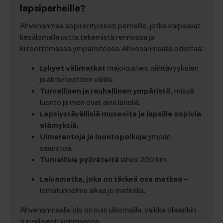
lapsiperheille?
Ahvenanmaa sopii erityisesti perheille, jotka kaipaavat
kesälomalla uutta tekemistä rennossa ja
kiireettömässä ympäristössä. Ahvenanmaalla odottaa:
Lyhyet välimatkat
majoitusten, nähtävyyksien
ja aktiviteettien välillä.
Turvallinen ja rauhallinen ympäristö,
missä
luonto ja meri ovat aina lähellä.
Lapsiystävällisiä museoita ja lapsille sopivia
elämyksiä.
Uimarantoja ja luontopolkuja
ympäri
saaristoa.
Turvallisia pyöräteitä
lähes 200 km.
Laivamatka, joka on tärkeä osa matkaa
–
lomatunnelma alkaa jo matkalla.
Ahvenanmaalla olo on kuin ulkomailla, vaikka ollaankin
turvallisesti kotimaassa.