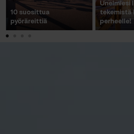
Unelmiesi 
10 suosittua
tekemistä
pyöräreittiä
perheelle!