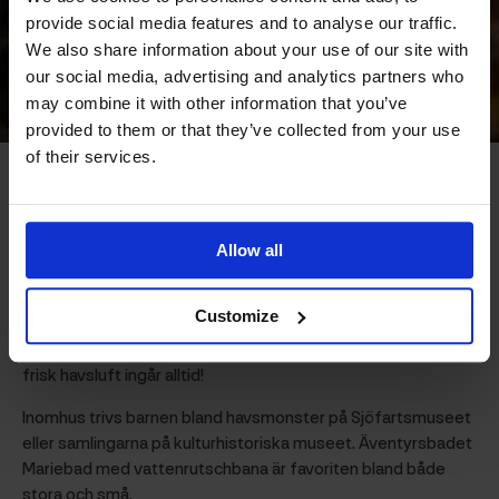
provide social media features and to analyse our traffic.
stora och små
We also share information about your use of our site with
our social media, advertising and analytics partners who
may combine it with other information that you’ve
provided to them or that they’ve collected from your use
of their services.
Ta färjan till Åland i höst! Här möts du av roliga
aktiviteter i en lugn miljö där hela familjen får
Allow all
utrymme att andas in och andas ut.
Customize
Upptäck spännande vandringsstigar, stig in i en riktig grotta
och spela discgolf nära havet. Skärgårdens höst är mild och
frisk havsluft ingår alltid!
Inomhus trivs barnen bland havsmonster på Sjöfartsmuseet
eller samlingarna på kulturhistoriska museet. Äventyrsbadet
Mariebad med vattenrutschbana är favoriten bland både
stora och små.