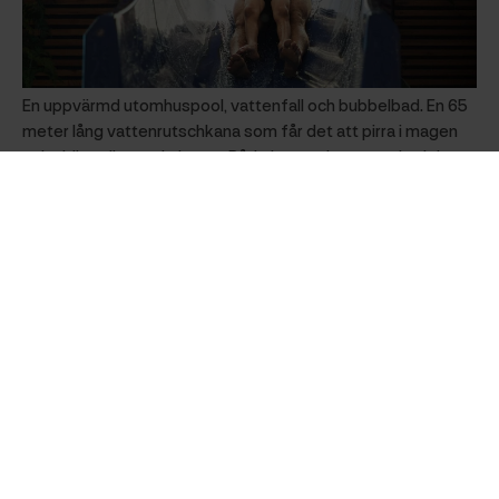
En uppvärmd utomhuspool, vattenfall och bubbelbad. En 65
meter lång vattenrutschkana som får det att pirra i magen
och skönt värmande bastu. Både barn och vuxna trivs i det
populära äventyrsbadet Mariebad. Vill ni lyxa till det lite
extra? Hyr relaxavdelningen på badhusets övre våning, bjud
med vännerna och koppla av i ångbastu och en stor
bubbelpool i lugn och ro i eget sällskap.
Läs mer om Mariebad