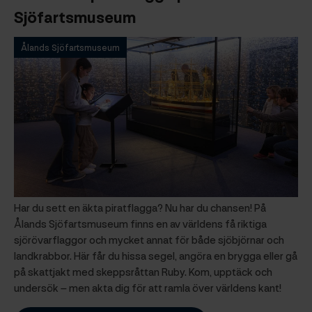
Sjöfartsmuseu
m
Ålands Sjöfartsmuseum
Har du sett en äkta piratflagga? Nu har du chansen! På
Ålands Sjöfartsmuseum finns en av världens få riktiga
sjörövarflaggor och mycket annat för både sjöbjörnar och
landkrabbor. Här får du hissa segel, angöra en brygga eller gå
på skattjakt med skeppsråttan Ruby. Kom, upptäck och
undersök – men akta dig för att ramla över världens kant!