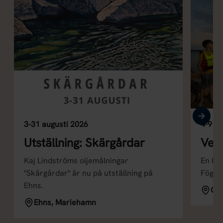
3-31 augusti 2026
4-9 au
Utställning: Skärgårdar
Vem
Kaj Lindströms oljemålningar
En kul
"Skärgårdar" är nu på utställning på
Föglö!
Ehns.
Car
Ehns, Mariehamn