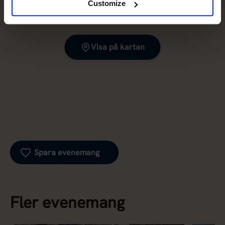
Customize
Visa på kartan
Spara evenemang
Fler evenemang