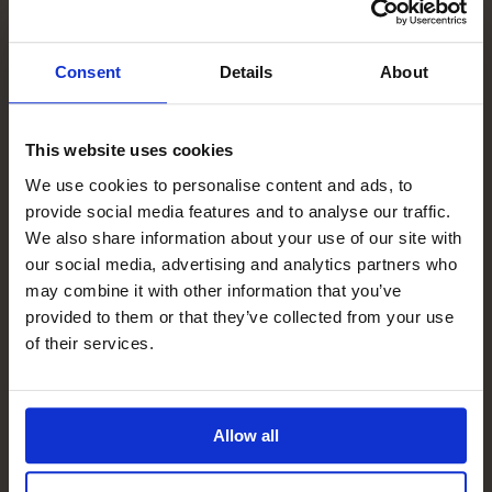
Maunula, Matilda Karlström, Linda von Köhler, Love is
Shouty but Iconic, Ellen Mattson, Juulia Mäkipää,
Melissa Sammalvaara, Remake Stockholm
Consent
Details
About
VÄLKOMMEN PÅ VERNISSAGE
Lördagen den 2 maj kl. 14 i Eckerö post- och tullhus.
This website uses cookies
Utställningen öppnas av Östersjöfondens VD Sara
We use cookies to personalise content and ads, to
Arons.
provide social media features and to analyse our traffic.
We also share information about your use of our site with
Utställningarna i Eckerö post- och tullhus är öppna
our social media, advertising and analytics partners who
dagligen 2.5–20.9.2026 kl. 10–17
may combine it with other information that you’ve
provided to them or that they’ve collected from your use
of their services.
Besök webbsida
Allow all