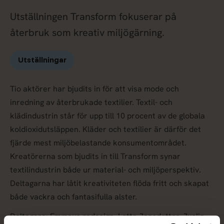
Utställningen Transform fokuserar på
återbruk som kreativ miljögärning.
Utställningar
Tio aktörer har bjudits in för att visa mode och
inredning av återbrukade textilier. Textil- och
klädindustrin står för upp till 10 procent av de globala
koldioxidutsläppen. Kläder och textilier är därför det
fjärde mest miljöbelastande konsumentområdet.
Kreatörerna som bjudits in till Transform synar
textilindustrin både ur material- och miljöperspektiv.
Deltagarna har låtit kreativiteten flöda fritt och skapat
både vackra och fantasifulla alster.
Deltagare: Emmaus redesign, Lotta Jansdotter, Juslin