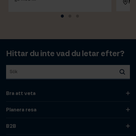
Ma
Hittar du inte vad du letar efter?
Sök
Sök
Bra att veta
Planera resa
B2B