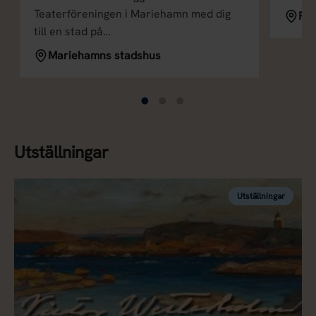
Teaterföreningen i Mariehamn med dig
Pos
till en stad på…
Mariehamns stadshus
Utställningar
Utställningar