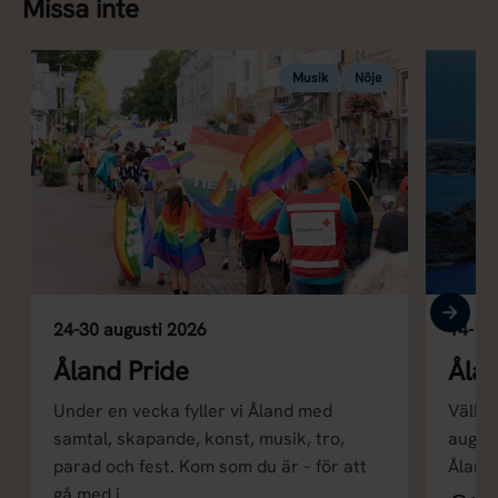
Missa inte
Musik
Nöje
24-30 augusti 2026
14-16
Åland Pride
Åla
Under en vecka fyller vi Åland med
Välko
samtal, skapande, konst, musik, tro,
augus
parad och fest. Kom som du är – för att
Åland 
gå med i…