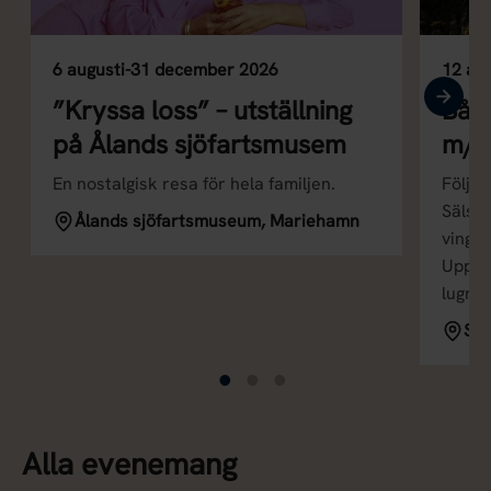
6 augusti-31 december 2026
12 au
”Kryssa loss” – utställning
Bått
på Ålands sjöfartsmusem
m/s
En nostalgisk resa för hela familjen.
Följ m
Sälskä
Ålands sjöfartsmuseum, Mariehamn
vingsl
Upplev
lugn 
Sk
Alla evenemang