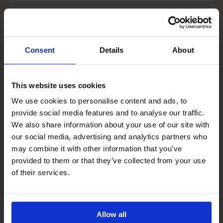
Utställningar
Consent
Details
About
This website uses cookies
We use cookies to personalise content and ads, to
provide social media features and to analyse our traffic.
We also share information about your use of our site with
6 augusti-13 september 2026
our social media, advertising and analytics partners who
may combine it with other information that you’ve
Ålands konstmuseum: Markus
provided to them or that they’ve collected from your use
Kåhre och Carl-Johan Listherby
of their services.
Årets sommarutställning uppmärksammar
konstnärerna Markus Kåhre och Carl-Johan
Listherby, två kreatörer från olika konstvärldar
Allow all