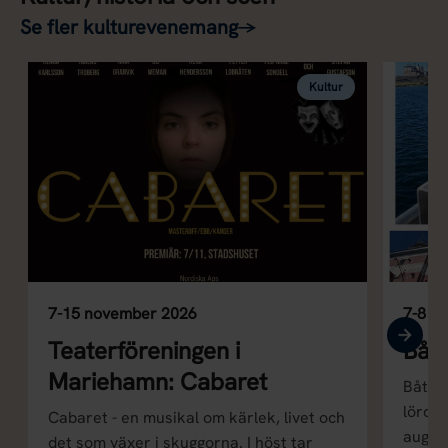
Se fler kulturevenemang
→
Kultur
7-15 november 2026
7-8 au
Teaterföreningen i
Bått
Mariehamn: Cabaret
Båttur
lördag
Cabaret - en musikal om kärlek, livet och
august
det som växer i skuggorna. I höst tar