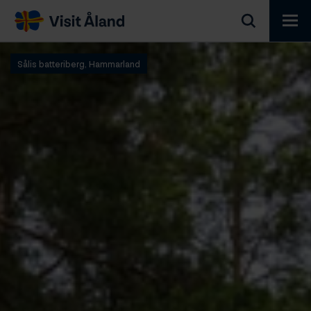
Visit
Åland
Sålis batteriberg, Hammarland