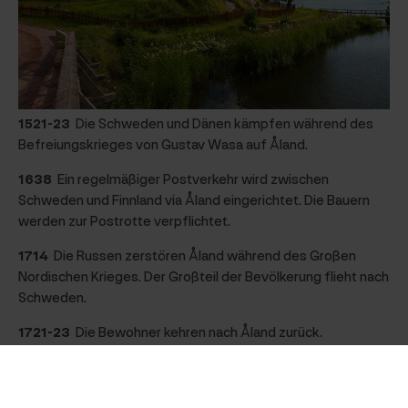
1521-23
Die Schweden und Dänen kämpfen während des
Befreiungskrieges von Gustav Wasa auf Åland.
1638
Ein regelmäßiger Postverkehr wird zwischen
Schweden und Finnland via Åland eingerichtet. Die Bauern
werden zur Postrotte verpflichtet.
1714
Die Russen zerstören Åland während des Großen
Nordischen Krieges. Der Großteil der Bevölkerung flieht nach
Schweden.
1721-23
Die Bewohner kehren nach Åland zurück.
1742-43
Russische Truppen besetzen Åland während des
Russisch-Schwedischen Krieges (1741-1743) erneut.