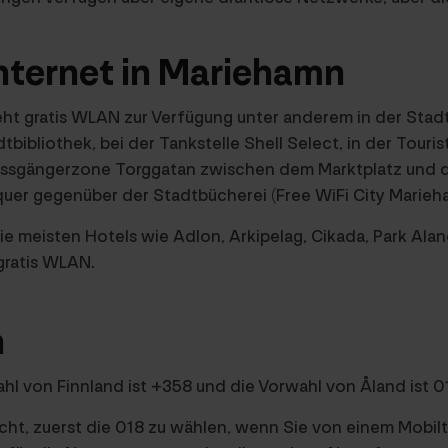
Internet in Mariehamn
eht gratis WLAN zur Verfügung unter anderem in der Stad
bibliothek, bei der Tankstelle Shell Select, in der Touri
ussgängerzone Torggatan zwischen dem Marktplatz und 
quer gegenüber der Stadtbücherei (Free WiFi City Marieh
ie meisten Hotels wie Adlon, Arkipelag, Cikada, Park Ala
gratis WLAN.
n
l von Finnland ist +358 und die Vorwahl von Åland ist 0
cht, zuerst die 018 zu wählen, wenn Sie von einem Mobil