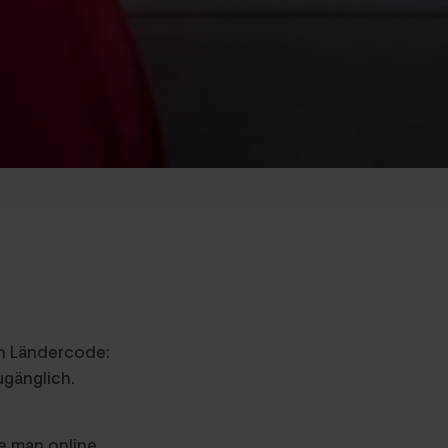
en Ländercode:
ugänglich.
e man online