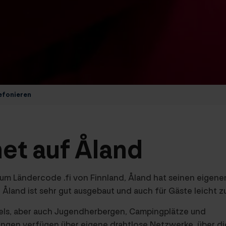
lefonieren
net auf Åland
zum Ländercode .fi von Finnland, Åland hat seinen eigen
f Åland ist sehr gut ausgebaut und auch für Gäste leicht z
els, aber auch Jugendherbergen, Campingplätze und
ungen verfügen über eigene drahtlose Netzwerke, über di