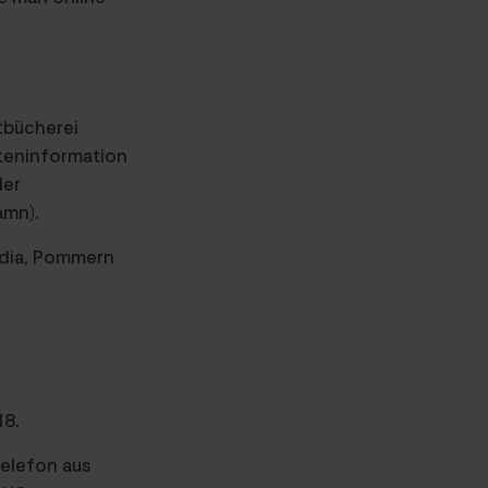
tbücherei
steninformation
der
amn).
ndia, Pommern
18.
telefon aus