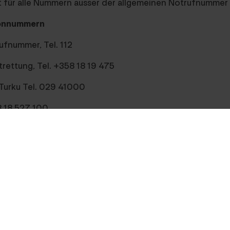
lt für alle Nummern ausser der allgemeinen Notrufnummer 
fonnummern
ufnummer, Tel. 112
rettung, Tel. +358 18 19 475
Turku Tel. 029 41000
58 18 527 100
enst Tel. +358 18 538 500
hnarzt Tel. +358 18 14 600
erarzt Tel. +358 18 528 600
szentrale Tel. 09 471 977