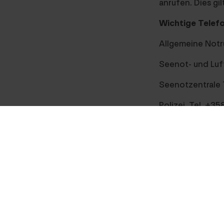
anrufen. Dies gi
Wichtige Tele
Allgemeine Notr
Seenot- und Luft
Seenotzentrale 
Polizei, Tel. +3
Krankenpflegedi
Notfalldienst Za
Notfalldienst Ti
Giftinformation