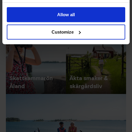
Tre sätt att ställa om till ö-tid
Allow all
Customize
Skattkammarön
Äkta smaker &
Ålan
d
skärgårdsliv