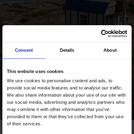
Tack! Du är nu med i
utlottningen.
Consent
Details
About
Tävlingen avslutas 17.5.2026 och vinnaren
This website uses cookies
kontaktas personligen innan senast 31.5.2026.
We use cookies to personalise content and ads, to
provide social media features and to analyse our traffic.
TILLBAKA
We also share information about your use of our site with
our social media, advertising and analytics partners who
may combine it with other information that you’ve
provided to them or that they’ve collected from your use
of their services.