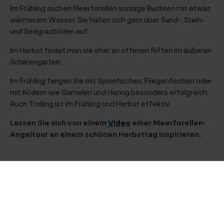
Im Frühling suchen Meerforellen sonnige Buchten mit etwas
wärmerem Wasser. Sie halten sich gern über Sand-, Stein-
und Seegrasböden auf.
Im Herbst findet man sie eher an offenen Riffen im äußeren
Schärengarten.
Im Frühling fangen Sie mit Spinnfischen, Fliegenfischen oder
mit Ködern wie Garnelen und Hering besonders erfolgreich.
Auch Trolling ist im Frühling und Herbst effektiv.
Lassen Sie sich von einem
Video
einer Meerforellen-
Angeltour an einem schönen Herbsttag inspirieren.
Weiterlesen