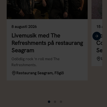
8 augusti 2026
15 au
Livemusik med The
Som
Refreshments på restaurang
Conn
Seagram
Sea
Lol
Odödlig rock 'n roll med The
Refreshments.
Restaurang Seagram, Föglö