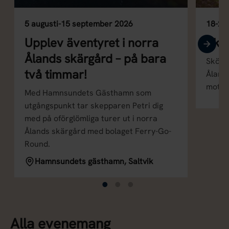
5 augusti-15 september 2026
18-20
Upplev äventyret i norra
Skö
Ålands skärgård – på bara
Skörd
två timmar!
Åland
motor 
Med Hamnsundets Gästhamn som
utgångspunkt tar skepparen Petri dig
med på oförglömliga turer ut i norra
Ålands skärgård med bolaget Ferry-Go-
Round.
Hamnsundets gästhamn, Saltvik
Alla evenemang