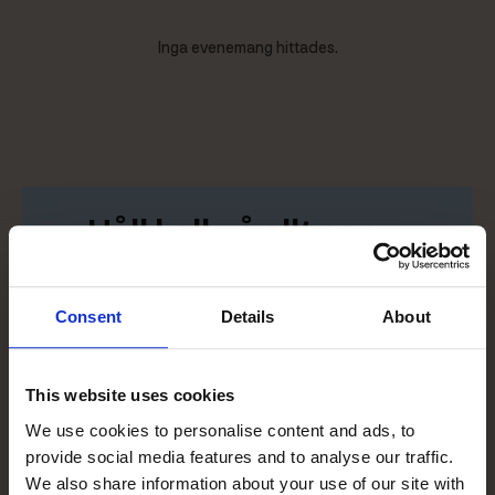
Inga evenemang hittades.
Håll koll på allt som
händer på Åland
Consent
Details
About
Prenumerera på vårt nyhetsbrev och få
evenemang, inspiration och handplockade tips
direkt i din inkorg.
This website uses cookies
We use cookies to personalise content and ads, to
Få nyhetsbrevet
provide social media features and to analyse our traffic.
We also share information about your use of our site with