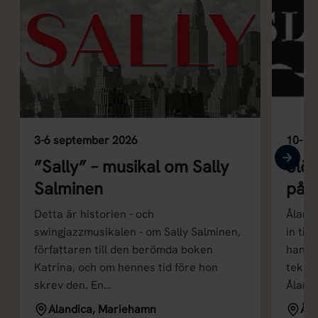
3-6 september 2026
10-11
”Sally” – musikal om Sally
Slöj
Salminen
på 
Detta är historien - och
Ålands
swingjazzmusikalen - om Sally Salminen,
in til
författaren till den berömda boken
hantve
Katrina, och om hennes tid före hon
tekni
skrev den. En…
Åland
Alandica, Mariehamn
Åla