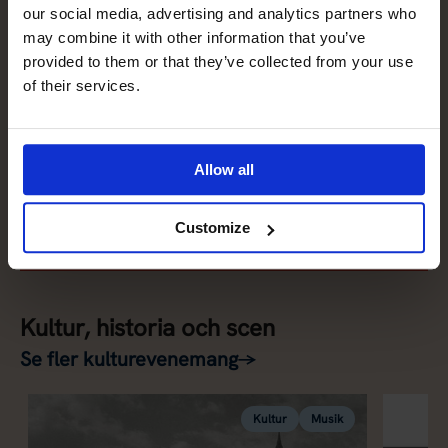
our social media, advertising and analytics partners who
may combine it with other information that you’ve
Har du ett evenemang på
provided to them or that they’ve collected from your use
of their services.
gång?
Arrangerar du ett evenemang som borde finnas med i
Allow all
kalendern? Tipsa oss gärna.
Tipsa oss
Customize
Kultur, historia och scen
Se fler kulturevenemang
→
Kultur
Musik